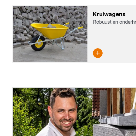
Krui­wa­gens
Robuust en onderh