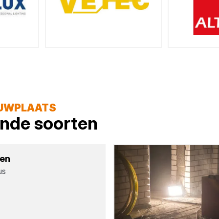
OUWPLAATS
lende soorten
pen
us