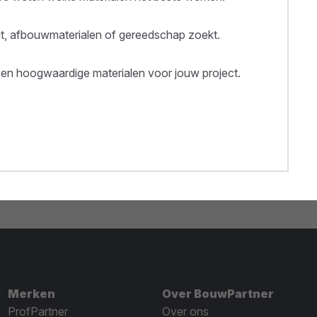
out, afbouwmaterialen of gereedschap zoekt.
een hoogwaardige materialen voor jouw project.
Merken
Over BouwPartner
ProfPartner
Over ons