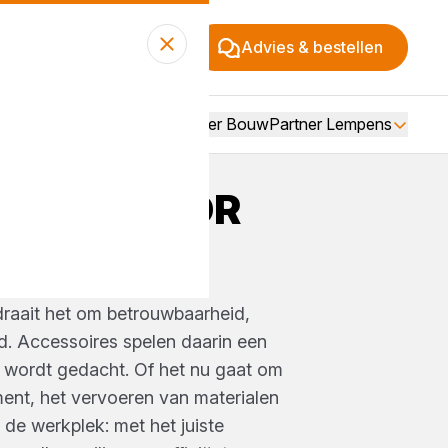
Advies & bestellen
Over BouwPartner Lempens
OIRES VOOR
WPLAATS
draait het om betrouwbaarheid,
id. Accessoires spelen daarin een
k wordt gedacht. Of het nu gaat om
nt, het vervoeren van materialen
 de werkplek: met het juiste