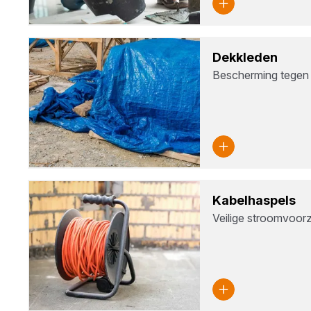
Dek­kle­den
Bescherming tegen
Kabel­has­pels
Veilige stroomvoorz