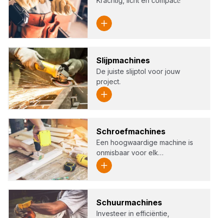
Krachtig, licht en compact!
Slijp­ma­chi­nes
De juiste slijptol voor jouw
project.
Schroef­ma­chi­nes
Een hoogwaardige machine is
onmisbaar voor elk…
Schuur­ma­chi­nes
Investeer in efficiëntie,