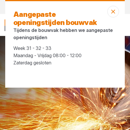
Morgen weer open
vanaf 07:30 uur
Aangepaste
openingstijden bouwvak
Tijdens de bouwvak hebben we aangepaste
openingstijden
Week 31 - 32 - 33
Gereedschap
Elektrisch gereedschap
Maandag - Vrijdag 08:00 - 12:00
Zaterdag gesloten