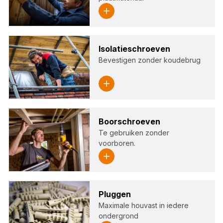
Iso­la­tie­schroe­ven
Bevestigen zonder koudebrug
Boor­schroe­ven
Te gebruiken zonder
voorboren.
Plug­gen
Maximale houvast in iedere
ondergrond