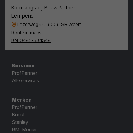
Kom langs bij BouwPartner
Lempens
Lozerweg 60, 6006 SR Weert
Route in maps
Bel: 0495-534549
Services
ProfPartner
Alle services
Merken
ProfPartner
Knauf
Stanley
BMI Monier