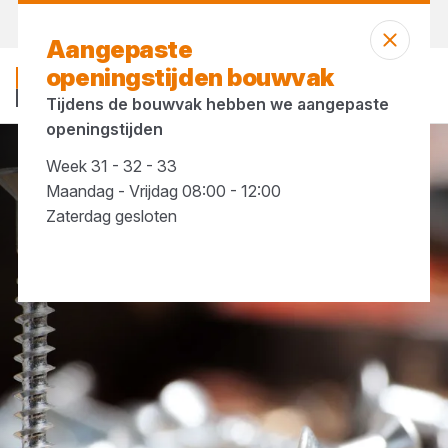
Morgen weer open
vanaf 07:30 uur
Aangepaste
openingstijden bouwvak
Tijdens de bouwvak hebben we aangepaste
openingstijden
Week 31 - 32 - 33
IJzerwaren
Schroeven & Pluggen
Maandag - Vrijdag 08:00 - 12:00
Zaterdag gesloten