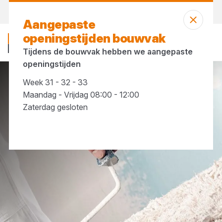
Vandaag open
tot 12:00 uur
Aangepaste
openingstijden bouwvak
Tijdens de bouwvak hebben we aangepaste
openingstijden
Week 31 - 32 - 33
Verf & toebehoren
Kwasten & rollers
Maandag - Vrijdag 08:00 - 12:00
Zaterdag gesloten