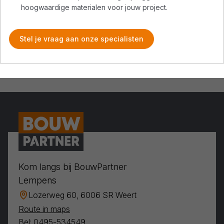
hoogwaardige materialen voor jouw project.
Stel je vraag aan onze specialisten
Kom langs bij BouwPartner
Lempens
Lozerweg 60, 6006 SR Weert
Route in maps
Bel: 0495-534549