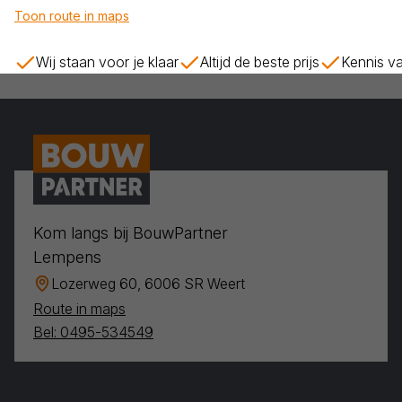
Toon route in maps
Wij staan voor je klaar
Altijd de beste prijs
Kennis va
Kom langs bij BouwPartner
Lempens
Lozerweg 60, 6006 SR Weert
Route in maps
Bel: 0495-534549