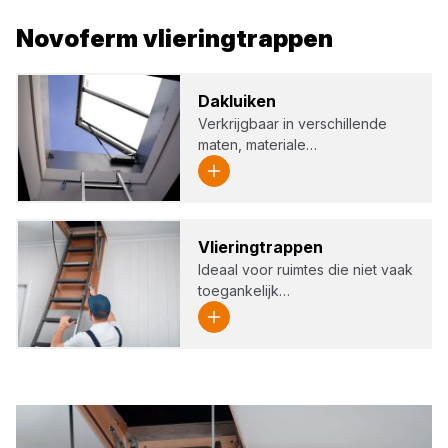
Novoferm
vlieringtrappen
Dak­lui­ken
Verkrijgbaar in verschillende
maten, materiale…
Vlie­ring­trap­pen
Ideaal voor ruimtes die niet vaak
toegankelijk…