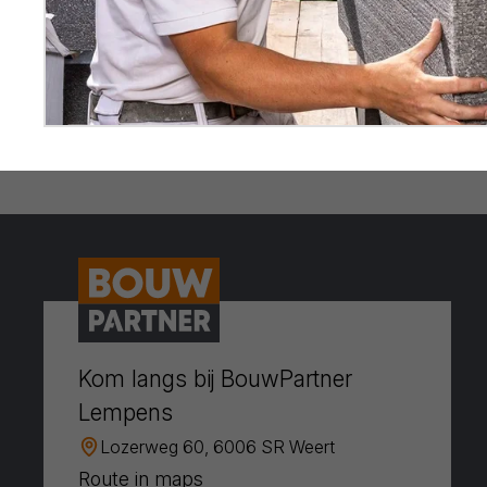
Kom langs bij BouwPartner
Lempens
Lozerweg 60, 6006 SR Weert
Route in maps