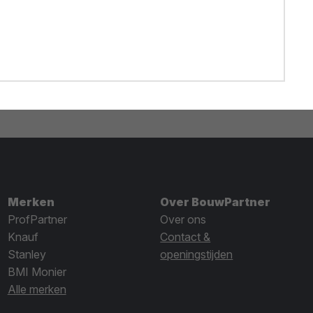
Merken
Over BouwPartner
ProfPartner
Over ons
Knauf
Contact &
Stanley
openingstijden
BMI Monier
Alle merken