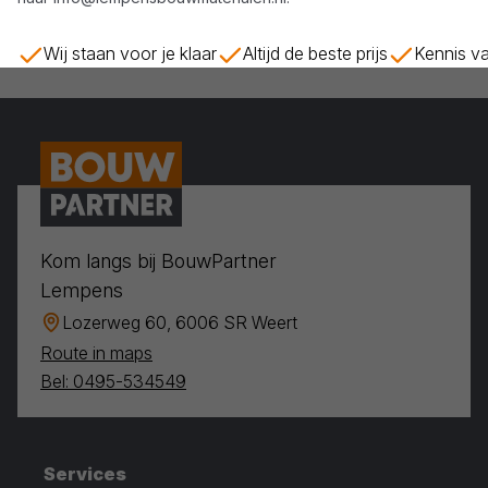
Wij staan voor je klaar
Altijd de beste prijs
Kennis va
Kom langs bij BouwPartner
Lempens
Lozerweg 60, 6006 SR Weert
Route in maps
Bel: 0495-534549
Services