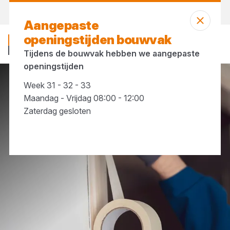
Vandaag open
tot 12:00 uur
Aangepaste
openingstijden bouwvak
Tijdens de bouwvak hebben we aangepaste
openingstijden
Week 31 - 32 - 33
Merken
Kip
Maandag - Vrijdag 08:00 - 12:00
Zaterdag gesloten