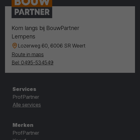
Kom langs bij BouwPartner
Lempens
Lozerweg 60, 6006 SR Weert
Route in maps
Bel: 0495-534549
Services
ProfPartner
Alle services
Merken
ProfPartner