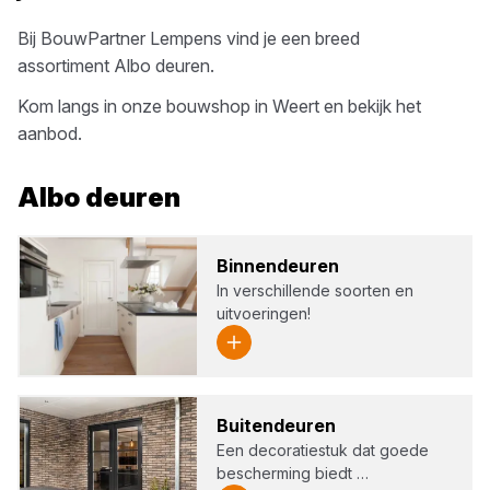
Bij
BouwPartner Lempens
vind je een breed
assortiment
Albo
deuren
.
Kom langs in onze bouwshop in
Weert
en bekijk het
aanbod.
Albo
deuren
Bin­nen­deu­ren
In verschillende soorten en
uitvoeringen!
Bui­ten­deu­ren
Een decoratiestuk dat goede
bescherming biedt …