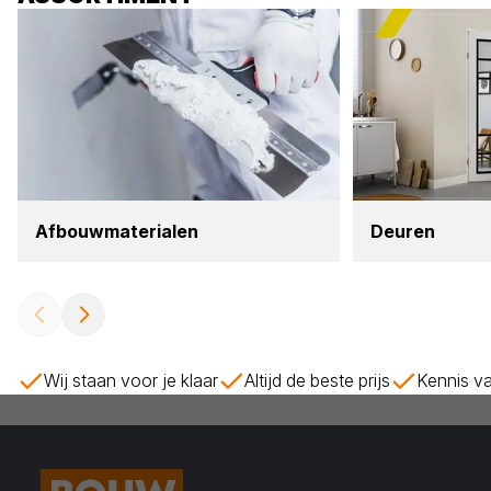
Afbouw­ma­te­ri­a­len
Deu­ren
Wij staan voor je klaar
Altijd de beste prijs
Kennis va