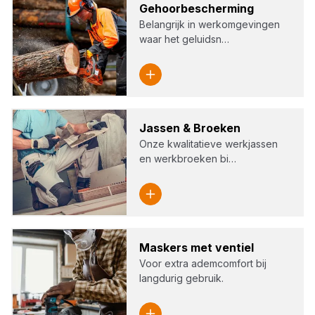
Gehoor­be­scher­ming
Belangrijk in werkomgevingen
waar het geluidsn…
Jas­sen
&
Broe­ken
Onze kwalitatieve werkjassen
en werkbroeken bi…
Mas­kers met ven­tiel
Voor extra ademcomfort bij
langdurig gebruik.