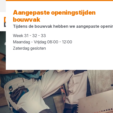
Morgen weer open
vanaf 07:30 uur
Aangepaste openingstijden
bouwvak
Tijdens de bouwvak hebben we aangepaste openin
Week 31 - 32 - 33
Maandag - Vrijdag 08:00 - 12:00
Merken
Cerva
Zaterdag gesloten