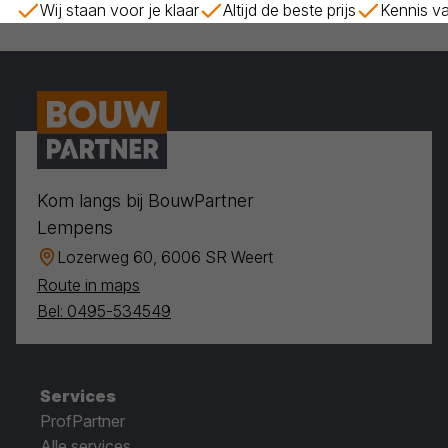
Wij staan voor je klaar
Altijd de beste prijs
Kennis va
Kom langs bij BouwPartner
Lempens
Lozerweg 60, 6006 SR Weert
Route in maps
Bel: 0495-534549
Services
ProfPartner
Alle services