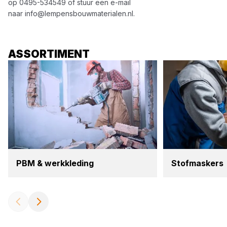
op
0495-534549
of stuur een e-mail
naar
info@lempensbouwmaterialen.nl
.
ASSORTIMENT
PBM
&
werk­kle­ding
Stof­mas­kers