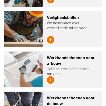
Vei­lig­heids­bril­len
We beschikken over
verschillende brillen voor …
Werk­hand­schoe­nen voor
afbouw
Hebben een comfortabele
pasvorm.
Werk­hand­schoe­nen voor
de bouw