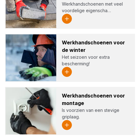
Werkhandschoenen met veel
voordelige eigenscha…
Werk­hand­schoe­nen voor
de win­ter
Het seizoen voor extra
bescherming!
Werk­hand­schoe­nen voor
mon­ta­ge
Is voorzien van een stevige
griplaag.