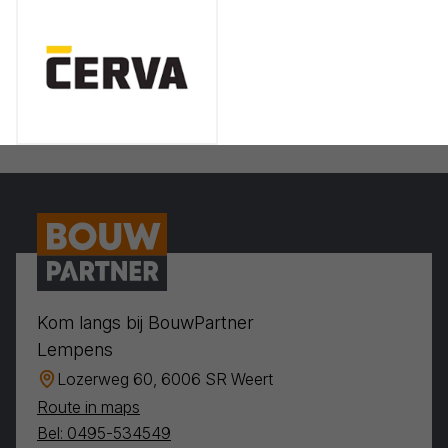
Kom langs bij BouwPartner
Lempens
Lozerweg 60, 6006 SR Weert
Route in maps
Bel: 0495-534549