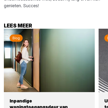
genieten. Succes!
LEES MEER
Blog
Inpandige
U
woningtoegangsdeur van
t