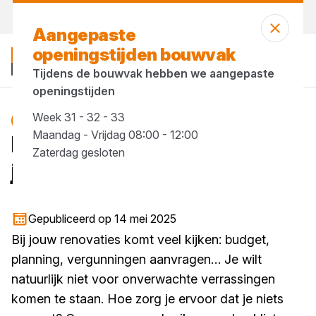
Morgen weer open
vanaf 07:30 uur
Aangepaste
openingstijden bouwvak
Tijdens de bouwvak hebben we aangepaste
openingstijden
Week 31 - 32 - 33
Blog
Maandag - Vrijdag 08:00 - 12:00
Dit is dé checklist voor
Zaterdag gesloten
jouw renovatie!
1 minuut lezen
Gepubliceerd op 14 mei 2025
Bij jouw renovaties komt veel kijken: budget,
planning, vergunningen aanvragen… Je wilt
natuurlijk niet voor onverwachte verrassingen
komen te staan. Hoe zorg je ervoor dat je niets