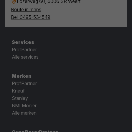
Lozerweg 60, 6006 SR Weert
Route in maps
Bel: 0495-534549
Services
ProfPartner
Alle services
Merken
ProfPartner
Knauf
Stanley
BMI Monier
Alle merken
Over BouwPartner