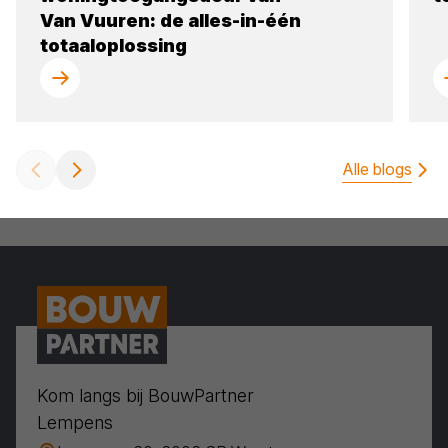
Van Vuuren: de alles-in-één
totaaloplossing
Alle blogs
Kom langs bij BouwPartner
Lempens