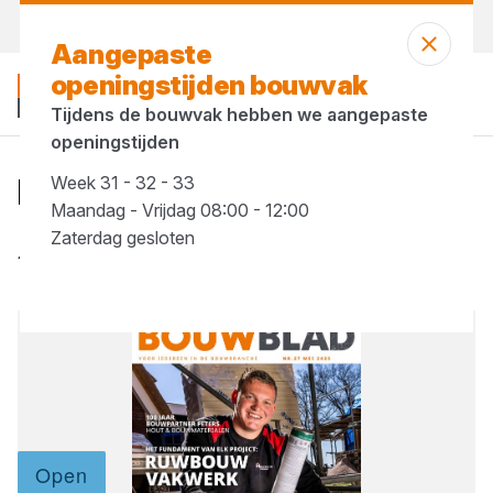
Vandaag gesloten
Aangepaste
openingstijden bouwvak
Tijdens de bouwvak hebben we aangepaste
openingstijden
BouwBlad 27
Week 31 - 32 - 33
Maandag - Vrijdag 08:00 - 12:00
Gepubliceerd op 27 mei 2025
Zaterdag gesloten
17 mei t/m 18 juli '25