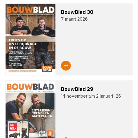
Bouw­Blad
30
7 maart 2026
Bouw­Blad
29
14 november t/m 2 januari '26