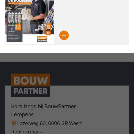
Kom langs bij BouwPartner
Lempens
Lozerweg 60, 6006 SR Weert
Route in maps