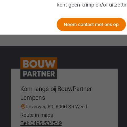
kent geen krimp en/of uitzetti
Neem contact met ons op
Kom langs bij BouwPartner
Lempens
Lozerweg 60, 6006 SR Weert
Route in maps
Bel: 0495-534549