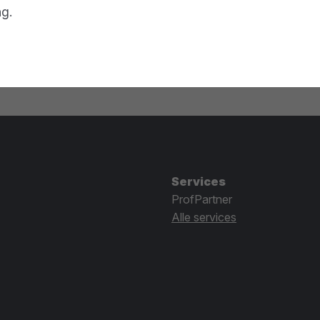
ng.
Services
ProfPartner
Alle services