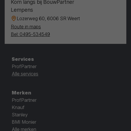
Kom langs bij BouwPartner
Lempens
Lozerweg 60, 6006 SR Weert
Route in maps
Bel: 0495-534549
Services
ProfPartner
Alle services
Merken
ProfPartner
Knauf
Stanley
BMI Monier
Alle merken