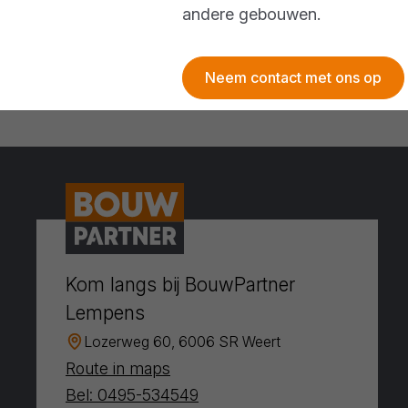
andere gebouwen.
Neem contact met ons op
Kom langs bij BouwPartner
Lempens
Lozerweg 60, 6006 SR Weert
Route in maps
Bel: 0495-534549