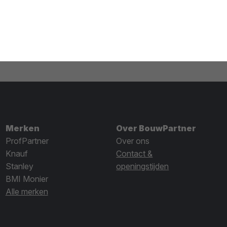
Merken
Over BouwPartner
ProfPartner
Over ons
Knauf
Contact &
Stanley
openingstijden
BMI Monier
Alle merken