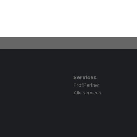
Services
ProfPartner
Alle services