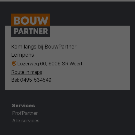
Kom langs bij BouwPartner
Lempens
Lozerweg 60, 6006 SR Weert
Route in maps
Bel: 0495-534549
Services
ProfPartner
Alle services